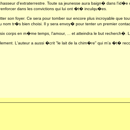
n chasseur d'extraterrestre. Toute sa jeunesse aura baign� dans l'id�e
le renforcer dans les convictions qui lui ont �t� inculqu�es.
tter son foyer. Ce sera pour tomber sur encore plus incroyable que t
 nom tr�s bien choisi. Il y sera envoy� pour tenter un premier conta
ix corps en m�me temps, l'amour, ... et atteindra le but recherch�. L'
cilement. L'auteur a aussi �crit "le lait de la chim�re" qui m'a �t� 