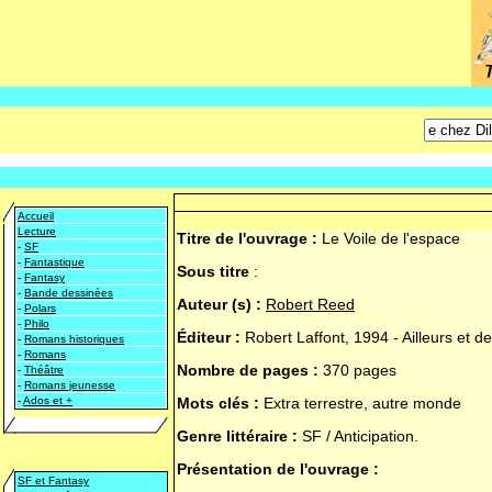
Accueil
Lecture
Titre de l'ouvrage :
Le Voile de l'espace
-
SF
-
Fantastique
Sous titre
:
-
Fantasy
-
Bande dessinées
Auteur (s) :
Robert Reed
-
Polars
-
Philo
Éditeur :
Robert Laffont, 1994 - Ailleurs et d
-
Romans historiques
-
Romans
Nombre de pages :
370 pages
-
Théâtre
-
Romans jeunesse
-
Ados et +
Mots clés :
Extra terrestre, autre monde
Genre littéraire :
SF / Anticipation.
Présentation de l'ouvrage :
SF et Fantasy