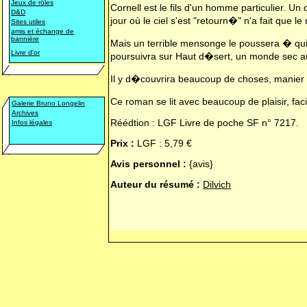
Jeux de rôles
Cornell est le fils d'un homme particulier. U
D&D
jour où le ciel s'est "retourn�" n'a fait que 
Sites utiles
amis et échange de
bannière
Mais un terrible mensonge le poussera � qui
Livre d'or
poursuivra sur Haut d�sert, un monde sec au
Il y d�couvrira beaucoup de choses, manier s
Ce roman se lit avec beaucoup de plaisir, fa
Galerie Bruno Longelin
Archives
Réédtion : LGF Livre de poche SF n° 7217.
Infos légales
Prix :
LGF : 5,79 €
Avis personnel :
{avis}
Auteur du résumé :
Dilvich