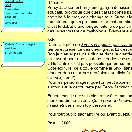
Jeux de rôles
Résumé :
D&D
Percy Jackson est un jeune garçon de sixième
Sites utiles
éducatif, provoque quelques catastrophes par-
amis et échange de
cherche à le tuer, cela change tout. Surtout 
bannière
monstrueux qu’un professeur de mathématiqu
Livre d'or
C’est le début d’une longue fuite, aidé par 
des livres traitant de mythologie. Bienvenue
Avis :
Dans la lignée de
J’vous imaginais pas com
Galerie Bruno Longelin
Archives
temps et présence des dieux grecs. Et c’est un 
Infos légales
Bon je n’en ai pas plus dit que dans le quatri
au hasard pour que les deux mondes coexisten
« Ho l’autre, c’est pas possible que personn
Côté écriture, cela coule comme le Styx, sans d
plonger dans un arbre généalogique divin (une
de livre, non ?).
Pour les personnages, que l’on peut appeler 
surtout sur la découverte par Percy Jackson d
En tout cas, je me suis bien amusé, et pas u
dieux nordiques avec «
Qui a peur de Beowul
Pratchett
dans mon top personnel.
Pour tout public sachant lire où ayant quelqu’
Prix :
15€00