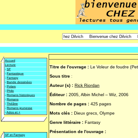
Accueil
Lecture
Titre de l'ouvrage :
Le Voleur de foudre (Pet
-
SF
-
Fantastique
Sous titre
:
-
Fantasy
-
Bande dessinées
Auteur (s) :
Rick Riordan
-
Polars
-
Philo
Éditeur :
2005, Albin Michel – Wiz, 2006
-
Romans historiques
-
Romans
Nombre de pages :
425 pages
-
Théâtre
-
Romans jeunesse
-
Ados et +
Mots clés :
Dieux grecs, Olympe
Genre littéraire :
Fantasy
Présentation de l'ouvrage :
SF et Fantasy