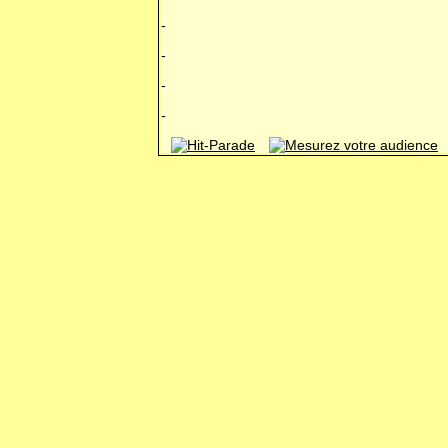
-
-
-
-