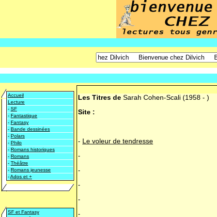
Accueil
Les Titres de
Sarah Cohen-Scali
(1958 - )
Lecture
-
SF
Site :
-
Fantastique
-
Fantasy
-
Bande dessinées
-
Polars
-
Le voleur de tendresse
-
Philo
-
Romans historiques
-
-
Romans
-
Théâtre
-
-
Romans jeunesse
-
Ados et +
-
-
SF et Fantasy
-