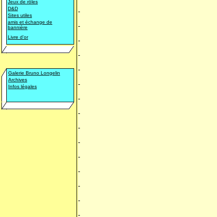
Jeux de rôles
D&D
-
Sites utiles
amis et échange de
-
bannière
Livre d'or
-
-
-
Galerie Bruno Longelin
Archives
-
Infos légales
-
-
-
-
-
-
-
-
-