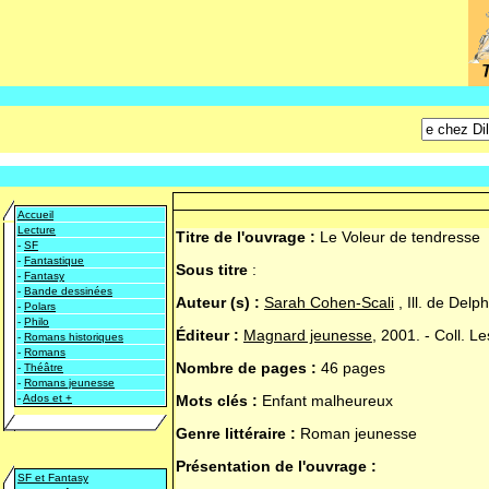
Accueil
Lecture
Titre de l'ouvrage :
Le Voleur de tendresse
-
SF
-
Fantastique
Sous titre
:
-
Fantasy
-
Bande dessinées
Auteur (s) :
Sarah Cohen-Scali
, Ill. de Delp
-
Polars
-
Philo
Éditeur :
Magnard jeunesse
, 2001. - Coll. Les
-
Romans historiques
-
Romans
Nombre de pages :
46 pages
-
Théâtre
-
Romans jeunesse
-
Ados et +
Mots clés :
Enfant malheureux
Genre littéraire :
Roman jeunesse
Présentation de l'ouvrage :
SF et Fantasy