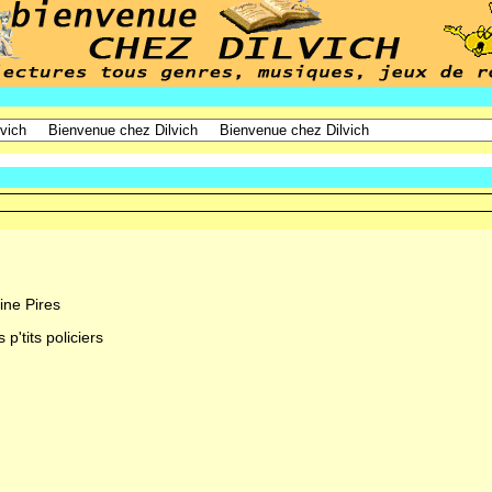
hine Pires
 p'tits policiers