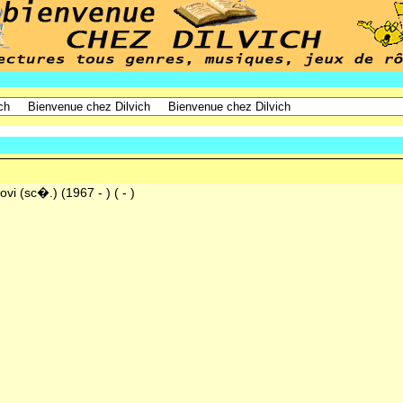
ovi (sc�.)
(1967 - ) ( - )