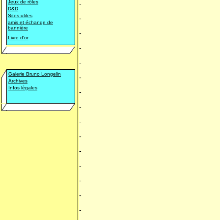
Jeux de rôles
-
D&D
Sites utiles
-
amis et échange de
bannière
-
Livre d'or
-
-
Galerie Bruno Longelin
-
Archives
Infos légales
-
-
-
-
-
-
-
-
-