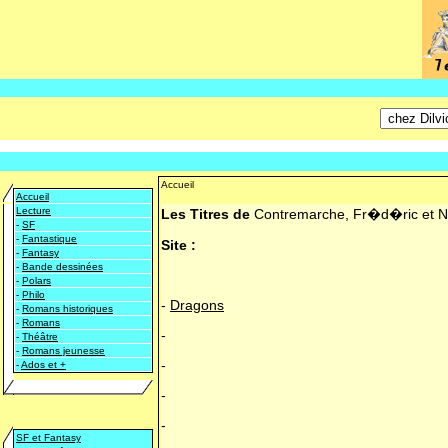
Accueil
Accueil
Lecture
Les Titres de
Contremarche, Fr�d�ric et N
-
SF
-
Fantastique
Site :
-
Fantasy
-
Bande dessinées
-
Polars
-
Philo
-
Dragons
-
Romans historiques
-
Romans
-
-
Théâtre
-
Romans jeunesse
-
-
Ados et +
-
-
SF et Fantasy