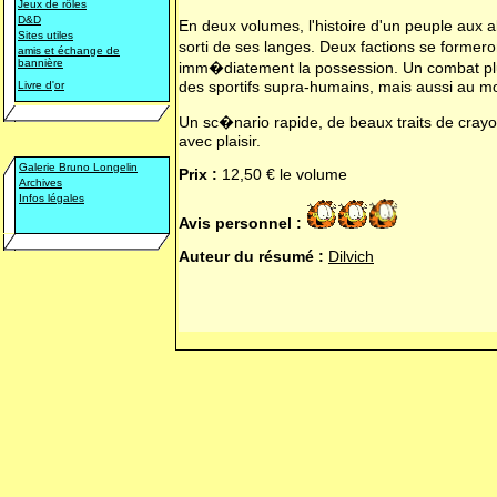
Jeux de rôles
D&D
En deux volumes, l'histoire d'un peuple aux 
Sites utiles
sorti de ses langes. Deux factions se formero
amis et échange de
bannière
imm�diatement la possession. Un combat pl
des sportifs supra-humains, mais aussi au m
Livre d
'
or
Un sc�nario rapide, de beaux traits de crayon
avec plaisir.
Galerie Bruno Longelin
Prix :
12,50 € le volume
Archives
Infos légales
Avis personnel :
Auteur du résumé :
Dilvich