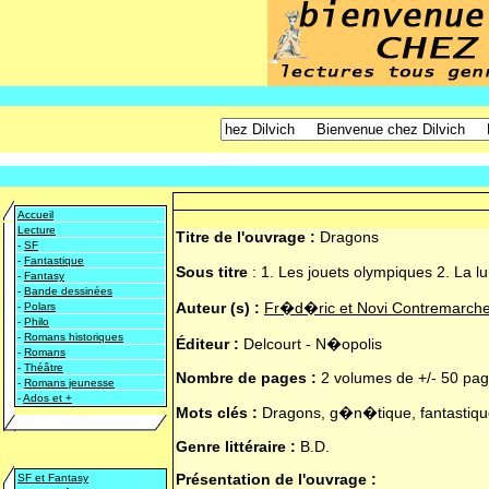
Accueil
Lecture
Titre de l'ouvrage :
Dragons
-
SF
-
Fantastique
Sous titre
:
1. Les jouets olympiques 2. La 
-
Fantasy
-
Bande dessinées
Auteur (s) :
Fr�d�ric et Novi Contremarch
-
Polars
-
Philo
-
Romans historiques
Éditeur :
Delcourt - N�opolis
-
Romans
-
Théâtre
Nombre de pages :
2 volumes de +/- 50 pa
-
Romans jeunesse
-
Ados et +
Mots clés :
Dragons, g�n�tique, fantastiqu
Genre littéraire :
B.D.
Présentation de l'ouvrage :
SF et Fantasy