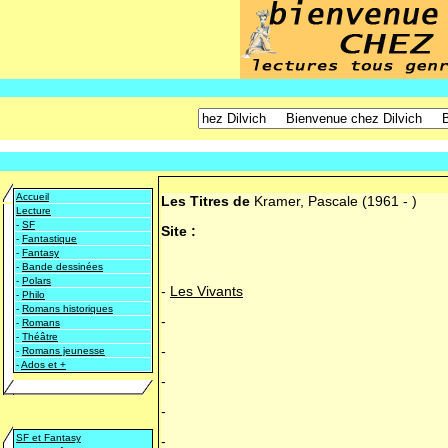
Accueil
Les Titres de
Kramer, Pascale
(1961 - )
Lecture
-
SF
Site :
-
Fantastique
-
Fantasy
-
Bande dessinées
-
Polars
-
Les Vivants
-
Philo
-
Romans historiques
-
-
Romans
-
Théâtre
-
-
Romans jeunesse
-
Ados et +
-
-
SF et Fantasy
-