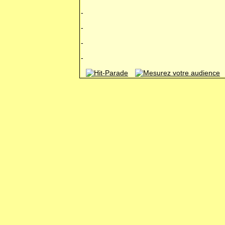
-
-
-
-