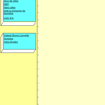
Jeux de rôles
D&D
-
Sites utiles
amis et échange de
-
bannière
Livre d'or
-
-
-
Galerie Bruno Longelin
Archives
-
Infos légales
-
-
-
-
-
-
-
-
-