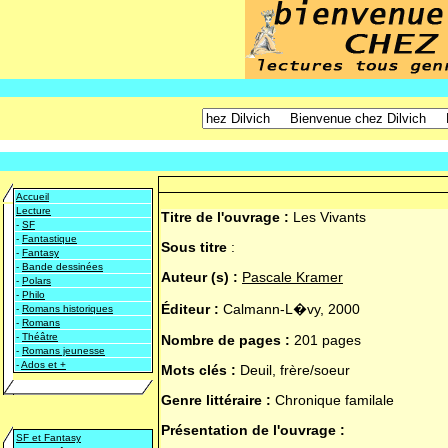
Accueil
Lecture
Titre de l'ouvrage :
Les Vivants
-
SF
-
Fantastique
Sous titre
:
-
Fantasy
-
Bande dessinées
Auteur (s) :
Pascale Kramer
-
Polars
-
Philo
Éditeur :
Calmann-L�vy, 2000
-
Romans historiques
-
Romans
-
Théâtre
Nombre de pages :
201 pages
-
Romans jeunesse
-
Ados et +
Mots clés :
Deuil, frère/soeur
Genre littéraire :
Chronique familale
Présentation de l'ouvrage :
SF et Fantasy