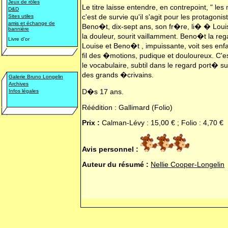
Jeux de rôles
Le titre laisse entendre, en contrepoint, " le
D&D
c'est de survie qu'il s'agit pour les protagon
Sites utiles
amis et échange de
Beno�t, dix-sept ans, son fr�re, li� � Loui
bannière
la douleur, sourit vaillamment. Beno�t la re
Livre d'or
Louise et Beno�t , impuissante, voit ses enf
fil des �motions, pudique et douloureux. C'e
le vocabulaire, subtil dans le regard port� su
des grands �crivains.
Galerie Bruno Longelin
Archives
D�s 17 ans.
Infos légales
Réédition : Gallimard (Folio)
Prix :
Calman-Lévy : 15,00 € ; Folio : 4,70 €
Avis personnel :
Auteur du résumé :
Nellie Cooper-Longelin