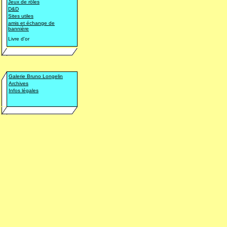
Jeux de rôles
D&D
Sites utiles
amis et échange de
bannière
Livre d'or
Galerie Bruno Longelin
Archives
Infos légales