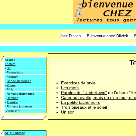
Accueil
Te
Lecture
-
SF
-
Fantastique
-
Fantasy
-
Bande dessinées
Exercices de style
-
Polars
Les mots
-
Philo
Paroles de "Undertown"
de l'album "Re
-
Romans historiques
Ca nous révolte, mais on s’en fout, et 
-
Romans
La petite tâche noire
-
Théâtre
-
Romans jeunesse
Trois oiseaux et le soleil
-
Ados et +
Un son
SF et Fantasy