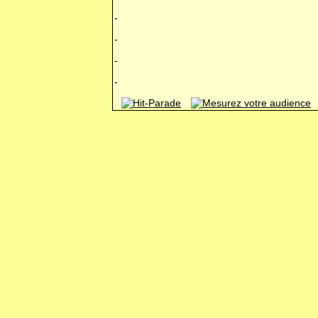
-
-
-
-