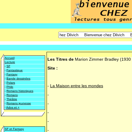
Accueil
Les Titres de
Marion Zimmer Bradley
(1930 
Lecture
-
SF
Site :
-
Fantastique
-
Fantasy
-
Bande dessinées
-
Polars
-
La Maison entre les mondes
-
Philo
-
Romans historiques
-
-
Romans
-
Théâtre
-
-
Romans jeunesse
-
Ados et +
-
-
SF et Fantasy
-