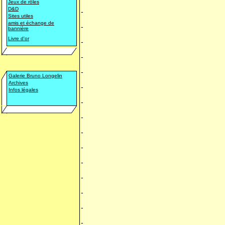
Jeux de rôles
D&D
-
Sites utiles
amis et échange de
-
bannière
Livre d'or
-
-
-
Galerie Bruno Longelin
Archives
-
Infos légales
-
-
-
-
-
-
-
-
-