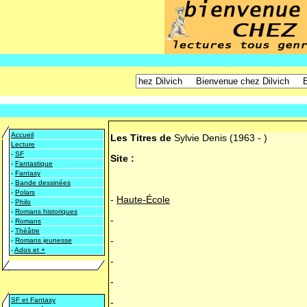
Accueil
Les Titres de
Sylvie Denis
(1963 - )
Lecture
-
SF
Site :
-
Fantastique
-
Fantasy
-
Bande dessinées
-
Polars
-
Haute-École
-
Philo
-
Romans historiques
-
-
Romans
-
Théâtre
-
-
Romans jeunesse
-
Ados et +
-
-
SF et Fantasy
-