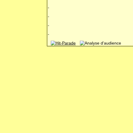
-
-
-
-