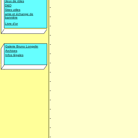
Jeux de rôles
D&D
-
Sites utiles
amis et échange de
-
bannière
Livre d'or
-
-
-
Galerie Bruno Longelin
Archives
-
Infos légales
-
-
-
-
-
-
-
-
-