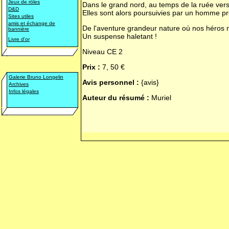
Jeux de rôles
Dans le grand nord, au temps de la ruée vers l
D&D
Elles sont alors poursuivies par un homme prê
Sites utiles
amis et échange de
De l'aventure grandeur nature où nos héros ne
bannière
Un suspense haletant !
Livre d'or
Niveau CE 2
Prix :
7, 50 €
Galerie Bruno Longelin
Avis personnel :
{avis}
Archives
Infos légales
Auteur du résumé :
Muriel