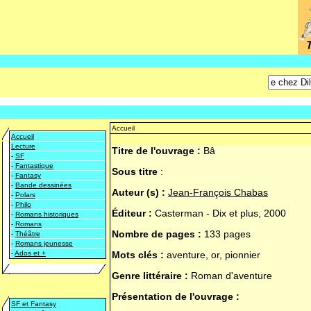
Accueil
Accueil
Lecture
Titre de l'ouvrage :
Bâ
-
SF
-
Fantastique
Sous titre
:
-
Fantasy
-
Bande dessinées
Auteur (s) :
Jean-François Chabas
-
Polars
-
Philo
Éditeur :
Casterman - Dix et plus, 2000
-
Romans historiques
-
Romans
Nombre de pages :
133 pages
-
Théâtre
-
Romans jeunesse
-
Ados et +
Mots clés :
aventure, or, pionnier
Genre littéraire :
Roman d'aventure
Présentation de l'ouvrage :
SF et Fantasy