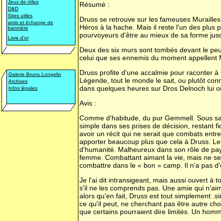
Jeux de rôles
Résumé :
D&D
Sites utiles
Druss se retrouve sur les fameuses Murailles
amis et échange de
Héros à la hache. Mais il reste l'un des plus 
bannière
pourvoyeurs d'être au mieux de sa forme jusq
Livre d'or
Deux des six murs sont tombés devant le peup
celui que ses ennemis du moment appellent M
Druss profite d'une accalmie pour raconter à
Galerie Bruno Longelin
Légende, tout le monde le sait, ou plutôt con
Archives
dans quelques heures sur Dros Delnoch lui 
Infos légales
Avis :
Comme d'habitude, du pur Gemmell. Sous sa pl
simple dans ses prises de décision, restant f
avoir un récit qui ne serait que combats entr
apporter beaucoup plus que cela à Druss. Le g
d'humanité. Malheureux dans son rôle de pay
femme. Combattant aimant la vie, mais ne se
combattre dans le « bon » camp. Il n'a pas 
Je l'ai dit intransigeant, mais aussi ouvert 
s'il ne les comprends pas. Une amie qui n'aim
alors qu'en fait, Druss est tout simplement .simp
ce qu'il peut, ne cherchant pas être autre ch
que certains pourraient dire limités. Un ho