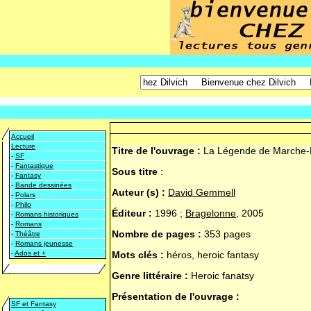
Accueil
Lecture
Titre de l'ouvrage :
La Légende de Marche-
-
SF
-
Fantastique
Sous titre
:
-
Fantasy
-
Bande dessinées
Auteur (s) :
David Gemmell
-
Polars
-
Philo
Éditeur :
1996 ;
Bragelonne
, 2005
-
Romans historiques
-
Romans
Nombre de pages :
353 pages
-
Théâtre
-
Romans jeunesse
-
Ados et +
Mots clés :
héros, heroic fantasy
Genre littéraire :
Heroic fanatsy
Présentation de l'ouvrage :
SF et Fantasy