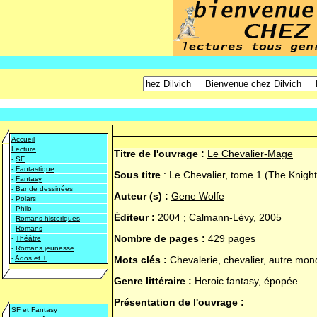
Accueil
Lecture
Titre de l'ouvrage :
Le Chevalier-Mage
-
SF
-
Fantastique
Sous titre
:
Le Chevalier, tome 1 (The Knight
-
Fantasy
-
Bande dessinées
Auteur (s) :
Gene Wolfe
-
Polars
-
Philo
Éditeur :
2004 ; Calmann-Lévy, 2005
-
Romans historiques
-
Romans
Nombre de pages :
429 pages
-
Théâtre
-
Romans jeunesse
-
Ados et +
Mots clés :
Chevalerie, chevalier, autre mond
Genre littéraire :
Heroic fantasy, épopée
Présentation de l'ouvrage :
SF et Fantasy