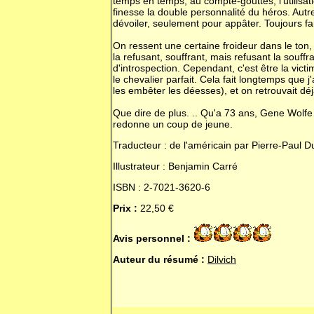
temps en temps, au compte-gouttes, l'utilisati
finesse la double personnalité du héros. Autr
dévoiler, seulement pour appâter. Toujours fa
On ressent une certaine froideur dans le ton,
la refusant, souffrant, mais refusant la sou
d'introspection. Cependant, c'est être la vict
le chevalier parfait. Cela fait longtemps que
les embêter les déesses), et on retrouvait déj
Que dire de plus. .. Qu'a 73 ans, Gene Wolfe é
redonne un coup de jeune.
Traducteur : de l'américain par Pierre-Paul D
Illustrateur : Benjamin Carré
ISBN : 2-7021-3620-6
Prix :
22,50 €
Avis personnel :
Auteur du résumé :
Dilvich