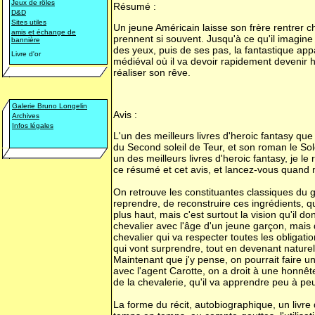
Jeux de rôles
Résumé :
D&D
Sites utiles
Un jeune Américain laisse son frère rentrer ch
amis et échange de
prennent si souvent. Jusqu'à ce qu'il imagine 
bannière
des yeux, puis de ses pas, la fantastique ap
Livre d'or
médiéval où il va devoir rapidement devenir h
réaliser son rêve.
Galerie Bruno Longelin
Avis :
Archives
Infos légales
L'un des meilleurs livres d'heroic fantasy qu
du Second soleil de Teur, et son roman le Solda
un des meilleurs livres d'heroic fantasy, je le
ce résumé et cet avis, et lancez-vous quand
On retrouve les constituantes classiques du g
reprendre, de reconstruire ces ingrédients, qui
plus haut, mais c'est surtout la vision qu'il 
chevalier avec l'âge d'un jeune garçon, mais
chevalier qui va respecter toutes les obligati
qui vont surprendre, tout en devenant naturel
Maintenant que j'y pense, on pourrait faire un
avec l'agent Carotte, on a droit à une honnêtet
de la chevalerie, qu'il va apprendre peu à peu
La forme du récit, autobiographique, un livre 