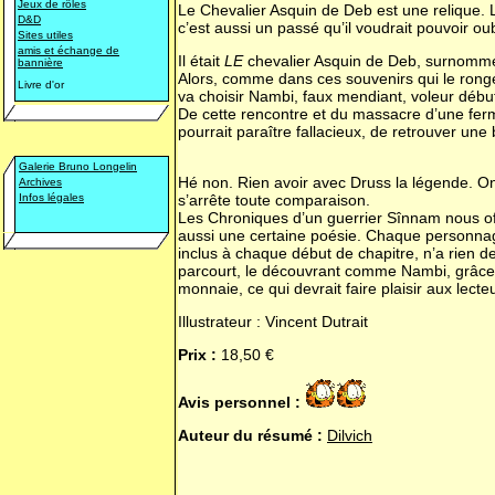
Jeux de rôles
Le Chevalier Asquin de Deb est une relique. 
D&D
c’est aussi un passé qu’il voudrait pouvoir oubl
Sites utiles
amis et échange de
Il était
LE
chevalier Asquin de Deb, surnommé 
bannière
Alors, comme dans ces souvenirs qui le rong
Livre d'or
va choisir Nambi, faux mendiant, voleur début
De cette rencontre et du massacre d’une ferme
pourrait paraître fallacieux, de retrouver une 
Galerie Bruno Longelin
Hé non. Rien avoir avec Druss la légende. On 
Archives
Infos légales
s’arrête toute comparaison.
Les Chroniques d’un guerrier Sînnam nous off
aussi une certaine poésie. Chaque personnag
inclus à chaque début de chapitre, n’a rien de
parcourt, le découvrant comme Nambi, grâce à
monnaie, ce qui devrait faire plaisir aux lect
Illustrateur : Vincent Dutrait
Prix :
18,50 €
Avis personnel :
Auteur du résumé :
Dilvich