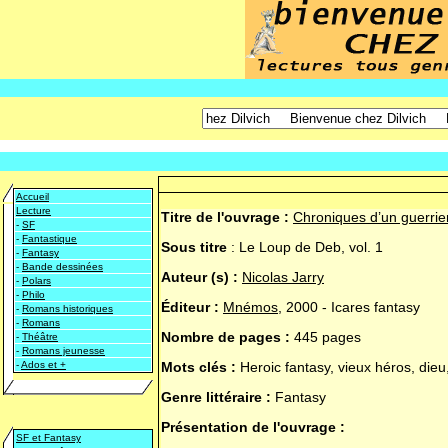
Accueil
Lecture
Titre de l'ouvrage :
Chroniques d’un guerri
-
SF
-
Fantastique
Sous titre
:
Le Loup de Deb, vol. 1
-
Fantasy
-
Bande dessinées
Auteur (s) :
Nicolas Jarry
-
Polars
-
Philo
Éditeur :
Mnémos
, 2000 - Icares fantasy
-
Romans historiques
-
Romans
Nombre de pages :
445 pages
-
Théâtre
-
Romans jeunesse
-
Ados et +
Mots clés :
Heroic fantasy, vieux héros, dieu
Genre littéraire :
Fantasy
Présentation de l'ouvrage :
SF et Fantasy