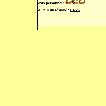
Avis personnel :
Auteur du résumé :
Dilvich