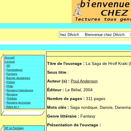
Accueil
Lecture
Titre de l'ouvrage :
La Saga de Hrolf Kraki (
-
SF
-
Fantastique
Sous titre
:
-
Fantasy
-
Bande dessinées
Auteur (s) :
Poul Anderson
-
Polars
-
Philo
Éditeur :
Le Bélial, 2004
-
Romans historiques
-
Romans
Nombre de pages :
311 pages
-
Théâtre
-
Romans jeunesse
-
Ados et +
Mots clés :
Saga nordique, Danois, Danemar
Genre littéraire :
Fantasy
Présentation de l'ouvrage :
SF et Fantasy