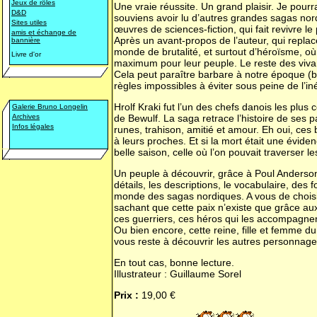
Jeux de rôles
Une vraie réussite. Un grand plaisir. Je pour
D&D
souviens avoir lu d’autres grandes sagas nor
Sites utiles
œuvres de sciences-fiction, qui fait revivre l
amis et échange de
Après un avant-propos de l’auteur, qui replac
bannière
monde de brutalité, et surtout d’héroïsme, où s
Livre d'or
maximum pour leur peuple. Le reste des vivan
Cela peut paraître barbare à notre époque (bie
règles impossibles à éviter sous peine de l’i
Hrolf Kraki fut l’un des chefs danois les pl
Galerie Bruno Longelin
Archives
de Bewulf. La saga retrace l’histoire de ses
Infos légales
runes, trahison, amitié et amour. Eh oui, ces 
à leurs proches. Et si la mort était une éviden
belle saison, celle où l’on pouvait traverser 
Un peuple à découvrir, grâce à Poul Anderson,
détails, les descriptions, le vocabulaire, des
monde des sagas nordiques. A vous de choisi
sachant que cette paix n’existe que grâce au
ces guerriers, ces héros qui les accompagnent
Ou bien encore, cette reine, fille et femme d
vous reste à découvrir les autres personnages
En tout cas, bonne lecture.
Illustrateur : Guillaume Sorel
Prix :
19,00 €