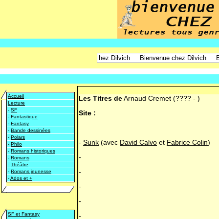
Accueil
Les Titres de
Arnaud Cremet
(???? - )
Lecture
-
SF
Site :
-
Fantastique
-
Fantasy
-
Bande dessinées
-
Polars
-
Sunk
(avec
David Calvo
et
Fabrice Colin
)
-
Philo
-
Romans historiques
-
-
Romans
-
Théâtre
-
-
Romans jeunesse
-
Ados et +
-
-
SF et Fantasy
-