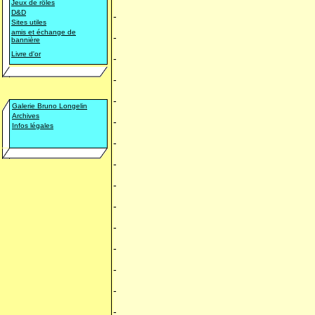
Jeux de rôles
D&D
-
Sites utiles
amis et échange de
-
bannière
Livre d'or
-
-
-
Galerie Bruno Longelin
Archives
-
Infos légales
-
-
-
-
-
-
-
-
-