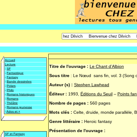
Accueil
Lecture
Titre de l'ouvrage :
Le Chant d’Albion
-
SF
-
Fantastique
Sous titre
:
Le Nœud sans fin, vol. 3 (Song o
-
Fantasy
-
Bande dessinées
Auteur (s) :
Stephen Lawhead
-
Polars
-
Philo
Éditeur :
1993,
Éditions du Seuil
–
Points fan
-
Romans historiques
-
Romans
Nombre de pages :
560 pages
-
Théâtre
-
Romans jeunesse
-
Ados et +
Mots clés :
Celte, druide, monde parallèle, 
Genre littéraire :
Heroic fantasy
Présentation de l'ouvrage :
SF et Fantasy