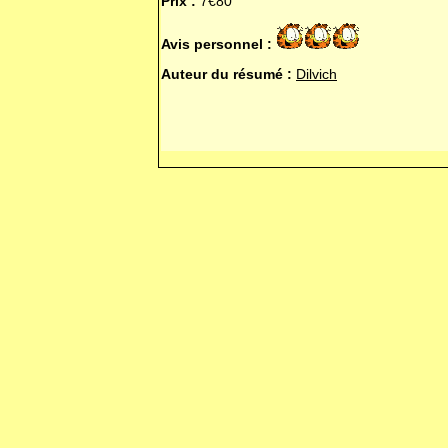
Prix :
7€80
Avis personnel :
Auteur du résumé :
Dilvich