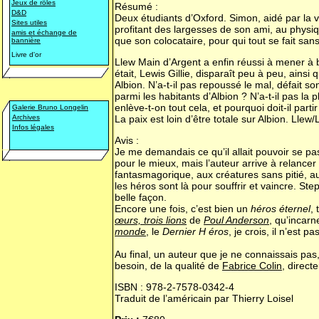
Jeux de rôles
Résumé :
D&D
Deux étudiants d’Oxford. Simon, aidé par la v
Sites utiles
profitant des largesses de son ami, au physiq
amis et échange de
que son colocataire, pour qui tout se fait sans
bannière
Livre d'or
Llew Main d’Argent a enfin réussi à mener à b
était, Lewis Gillie, disparaît peu à peu, ain
Albion. N’a-t-il pas repoussé le mal, défait
parmi les habitants d’Albion ? N’a-t-il pas la
enlève-t-on tout cela, et pourquoi doit-il part
Galerie Bruno Longelin
Archives
La paix est loin d’être totale sur Albion. Ll
Infos légales
Avis :
Je me demandais ce qu’il allait pouvoir se p
pour le mieux, mais l’auteur arrive à relance
fantasmagorique, aux créatures sans pitié, 
les héros sont là pour souffrir et vaincre. S
belle façon.
Encore une fois, c’est bien un
héros éternel
,
œurs, trois lions
de
Poul Anderson
, qu’incar
monde
, le
Dernier H éros
, je crois, il n’est 
Au final, un auteur que je ne connaissais pas, m
besoin, de la qualité de
Fabrice Colin
, direct
ISBN : 978-2-7578-0342-4
Traduit de l’américain par Thierry Loisel