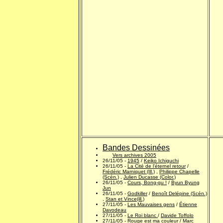
Bandes Dessinées
Vers archives 2005
26/11/05 -
1945
/
Keiko Ichiguchi
26/11/05 -
La Cité de l'éternel retour
/
Frédéric Marniquet (Ill.)
,
Philippe Chapelle
(Scén.)
,
Julien Ducasse (Color.)
26/11/05 -
Cours, Bong-gu !
/
Byun Byung
Jun
26/11/05 -
Godkiller
/
Benoît Delépine (Scén.)
,
Stan et Vince(ill.)
27/11/05 -
Les Mauvaises gens
/
Étienne
Davodeau
27/11/05 -
Le Roi blanc
/
Davide Toffolo
27/11/05 -
Rouge est ma couleur
/
Marc