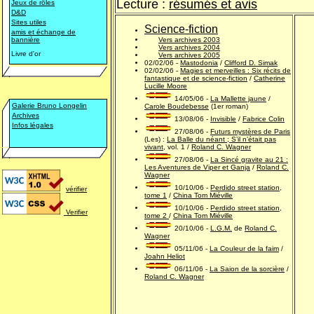
Lecture :
résumés et avis
Jeux de rôles
D&D
Sites utiles
Science-fiction
amis et échange de
bannière
Vers archives 2003
Vers archives 2004
Livre d'or
Vers archives 2005
02/02/06 -
Mastodonia
/
Clifford D. Simak
02/02/06 -
Magies et merveilles : Six récits de
fantastique et de science-fiction
/
Catherine
Lucille Moore
14/05/06 -
La Mallette jaune
/
Galerie Bruno Longelin
Carole Boudebesse
(1er roman)
Archives
13/08/06 -
Invisible
/
Fabrice Colin
Infos légales
27/08/06 -
Futurs mystères de Paris
(Les) :
La Balle du néant ; S’il n’était pas
vivant
, vol. 1 /
Roland C. Wagner
27/08/06 -
La Sincé gravite au 21 :
Les Aventures de Viper et Ganja
/
Roland C.
Wagner
10/10/06 -
Perdido street station,
vérifier
tome 1
/
China Tom Miéville
10/10/06 -
Perdido street station,
Verifier
tome 2
/
China Tom Miéville
20/10/06 -
L.G.M.
de
Roland C.
Wagner
05/11/06 -
La Couleur de la faim
/
Joahn Heliot
06/11/06 -
La Saion de la sorcière
/
Roland C. Wagner