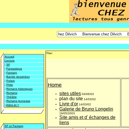
Plan
Accueil
Lecture
-
SF
-
Fantastique
-
Fantasy
-
Bande dessinées
-
Polars
Home
-
Philo
-
Romans historiques
sites utiles
-
Romans
04/06/03
-
Théâtre
plan du site
14/03/02
-
Romans jeunesse
Livre d'or
14/03/02
-
Ados et +
Galerie de Bruno Longelin
19/05/2003
Site amis et d' échanges de
liens
SF et Fantasy