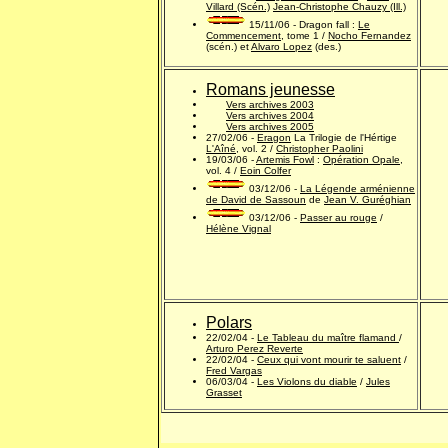
Villard (Scén.)
Jean-Christophe Chauzy (Ill.)
15/11/06 - Dragon fall :
Le
Commencement
, tome 1 /
Nocho Fernandez
(scén.) et
Alvaro Lopez
(des.)
Romans jeunesse
Vers archives 2003
Vers archives 2004
Vers archives 2005
27/02/06 -
Eragon
La Trilogie de l'Hértige
L'Aîné
, vol. 2 /
Christopher Paolini
19/03/06 -
Artemis Fowl
:
Opération Opale
,
vol. 4 /
Eoin Colfer
03/12/06 -
La Légende arménienne
de David de Sassoun
de
Jean V. Guréghian
03/12/06 -
Passer au rouge
/
Hélène Vignal
Polars
22/02/04 -
Le Tableau du maître flamand
/
Arturo Perez Reverte
22/02/04 -
Ceux qui vont mourir te saluent
/
Fred Vargas
06/03/04 -
Les Violons du diable
/
Jules
Grasset